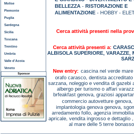
Molise
BELLEZZA
-
RISTORAZIONE E
Piemonte
ALIMENTAZIONE
- HOBBY - ELE
Puglia
Sardegna
Cerca attività presenti nella prov
Sicilia
Toscana
Trentino
Cerca attività presenti a:
CARAS
ALBISOLA SUPERIORE
,
VARAZZE
,
Umbria
SAR
Valle d'Aosta
Veneto
New entry:
cascina nel verde mare
Sponsor
orafo carasco,
dentista accreditato
sarzana,
noleggio e vendita di gazebi 
albergo per turismo o affari varaz
brfeakfast genova,
graziosi apparta
commercio autovetture genova,
implantologia genova genova,
sgom
arredamento follo,
agenzia immobilia
apricale,
vendita ingrosso e dettaglio 
al mare delle 5 terre bonasso