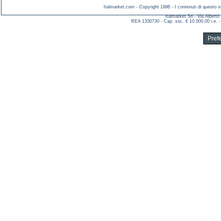
Italmarket.com - Copyright 1996 - I contenuti di questo si
Italmarket Srl - Via Albert
REA 1330730 - Cap. soc. € 10.000,00 i.e. -
Pref