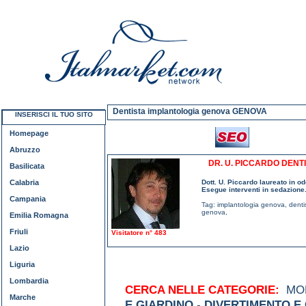
Dentista implantologia genova GENOVA
INSERISCI IL TUO SITO
Homepage
Abruzzo
DR. U. PICCARDO DENT
Basilicata
Calabria
Dott. U. Piccardo laureato in od
Esegue interventi in sedazione.
Campania
Tag:
implantologia genova
,
denti
genova
,
Emilia Romagna
Friuli
Visitatore n° 483
Lazio
Liguria
Lombardia
CERCA NELLE CATEGORIE:
MOD
Marche
E GIARDINO
-
DIVERTIMENTO E