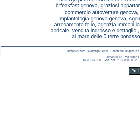
brfeakfast genova,
graziosi apparta
commercio autovetture genova,
implantologia genova genova,
sgom
arredamento follo,
agenzia immobilia
apricale,
vendita ingrosso e dettaglio 
al mare delle 5 terre bonasso
Italmarket.com - Copyright 1996 - I contenuti di questo si
Italmarket Srl - Via Albert
REA 1330730 - Cap. soc. € 10.000,00 i.e. -
Pref