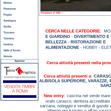
Molise
Piemonte
Visitatore n° 496
Puglia
Sardegna
Sicilia
CERCA NELLE CATEGORIE:
MOD
Toscana
E GIARDINO
-
DIVERTIMENTO E
Trentino
BELLEZZA
-
RISTORAZIONE E
Umbria
ALIMENTAZIONE
- HOBBY - ELE
Valle d'Aosta
Veneto
Sponsor
Cerca attività presenti nella prov
Cerca attività presenti a:
CARAS
ALBISOLA SUPERIORE
,
VARAZZE
,
SAR
New entry:
cascina nel verde mare
orafo carasco,
dentista accreditato
sarzana,
noleggio e vendita di gazebi 
albergo per turismo o affari varaz