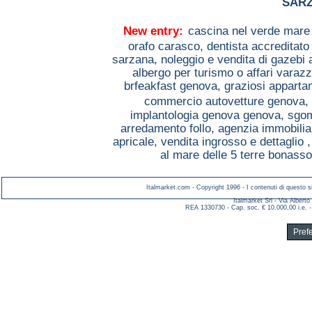
SAR
New entry:
cascina nel verde mare
orafo carasco,
dentista accreditato
sarzana,
noleggio e vendita di gazebi 
albergo per turismo o affari varaz
brfeakfast genova,
graziosi apparta
commercio autovetture genova,
implantologia genova genova,
sgom
arredamento follo,
agenzia immobilia
apricale,
vendita ingrosso e dettaglio 
al mare delle 5 terre bonasso
Italmarket.com - Copyright 1996 - I contenuti di questo si
Italmarket Srl - Via Albert
REA 1330730 - Cap. soc. € 10.000,00 i.e. -
Pref