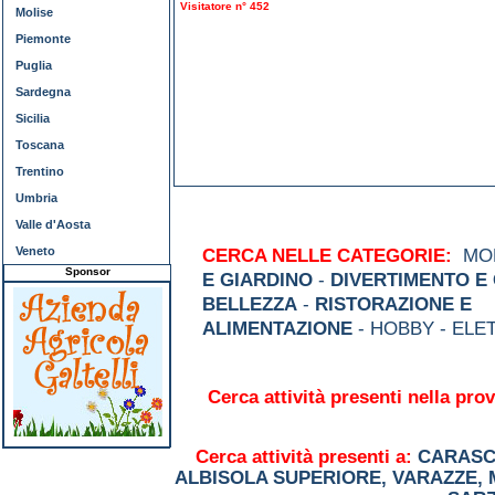
Visitatore n° 452
Molise
Piemonte
Puglia
Sardegna
Sicilia
Toscana
Trentino
Umbria
Valle d'Aosta
Veneto
CERCA NELLE CATEGORIE:
MOD
Sponsor
E GIARDINO
-
DIVERTIMENTO E
BELLEZZA
-
RISTORAZIONE E
ALIMENTAZIONE
- HOBBY - ELE
Cerca attività presenti nella prov
Cerca attività presenti a:
CARAS
ALBISOLA SUPERIORE
,
VARAZZE
,