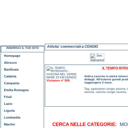
Attivita' commerciali a CENGIO
INSERISCI IL TUO SITO
Homepage
Abruzzo
IL TEMPO RIT
Basilicata
Calabria
Antica cascina in pietra immer
dettagli. All'esterno grandi pra
Visitatore n° 508
raggiungere il mare.
Campania
Tag:
agriturismo cengio savona
,
Emilia Romagna
savona
,
cascina cengio savona
,
Friuli
Lazio
Liguria
Lombardia
CERCA NELLE CATEGORIE:
MOD
Marche