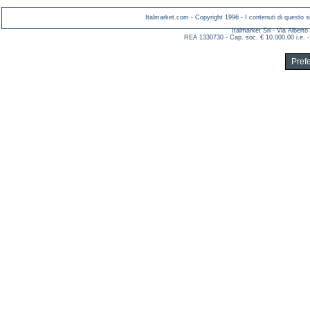
Italmarket.com - Copyright 1996 - I contenuti di questo si
Italmarket Srl - Via Albert
REA 1330730 - Cap. soc. € 10.000,00 i.e. -
Pref