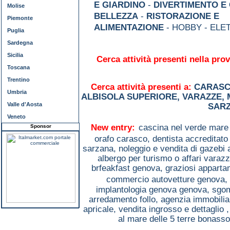
E GIARDINO
-
DIVERTIMENTO E
Molise
BELLEZZA
-
RISTORAZIONE E
Piemonte
ALIMENTAZIONE
- HOBBY - ELE
Puglia
Sardegna
Sicilia
Cerca attività presenti nella prov
Toscana
Trentino
Cerca attività presenti a:
CARAS
Umbria
ALBISOLA SUPERIORE
,
VARAZZE
,
Valle d'Aosta
SAR
Veneto
New entry:
cascina nel verde mare
Sponsor
orafo carasco,
dentista accreditato
sarzana,
noleggio e vendita di gazebi 
albergo per turismo o affari varaz
brfeakfast genova,
graziosi apparta
commercio autovetture genova,
implantologia genova genova,
sgom
arredamento follo,
agenzia immobilia
apricale,
vendita ingrosso e dettaglio 
al mare delle 5 terre bonasso