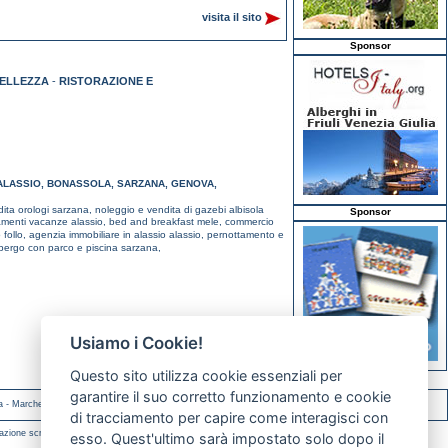
visita il sito
Sponsor
BELLEZZA
-
RISTORAZIONE E
ALASSIO
,
BONASSOLA
,
SARZANA
,
GENOVA
,
dita orologi sarzana,
noleggio e vendita di gazebi albisola
Sponsor
amenti vacanze alassio,
bed and breakfast mele,
commercio
 follo,
agenzia immobiliare in alassio alassio,
pernottamento e
bergo con parco e piscina sarzana,
Usiamo i Cookie!
Questo sito utilizza cookie essenziali per
garantire il suo corretto funzionamento e cookie
a
-
Marche
-
Molise
di tracciamento per capire come interagisci con
azione scritta.
esso. Quest'ultimo sarà impostato solo dopo il