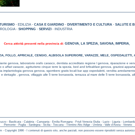
TURISMO
- EDILIZIA -
CASA E GIARDINO
-
DIVERTIMENTO E CULTURA
-
SALUTE E 
TROLOGIA -
SHOPPING
-
SERVIZI
- INDUSTRIA
GENOVA
LA SPEZIA
SAVONA
IMPERIA
Cerca attività presenti nella provincia di:
,
,
,
,
IA
,
FOLLO
,
APRICALE
,
CENGIO
,
ALBISOLA SUPERIORE
,
VARAZZE
,
MELE
,
OSPEDALETTI
,
 piante genova,
laboratorio orafo carasco,
dentista accreditato regione l genova,
riparazione e ven
o o affari varazze,
agriturismo cinque terre la spezia,
bed and brfeakfast genova,
graziosi appart
sta implantologia genova genova,
sgombero gratis locali bar app ospedaletti,
vendita arredamento
 e dettaglio , genova,
villaggio alle 5 terre bonassola,
terrazza al mare delle 5 terre bonassola,
al
ruzzo
-
Basilicata
-
Calabria
-
Campania
-
Emilia Romagna
-
Friuli Venezia Giulia
-
Lazio
-
Liguria
-
Lombardi
Piemonte
-
Puglia
-
Sardegna
-
Sicilia
-
Toscana
-
Trentino Alto Adige
-
Umbria
-
Valle d'Aosta
-
Veneto
m - Copyright 1996 - I contenuti di questo sito, anche parziali, non possono essere riprodotti senza autorizz