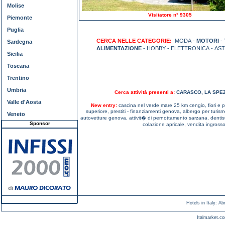
Molise
Visitatore n° 9305
Piemonte
Puglia
CERCA NELLE CATEGORIE:
MODA -
MOTORI
-
Sardegna
ALIMENTAZIONE
- HOBBY - ELETTRONICA - AS
Sicilia
Toscana
Trentino
Umbria
Cerca attività presenti a:
CARASCO
,
LA SPEZ
Valle d'Aosta
New entry:
cascina nel verde mare 25 km cengio,
fiori e
superiore,
prestiti - finanziamenti genova,
albergo per turism
Veneto
autovetture genova,
attivit� di pernottamento sarzana,
denti
Sponsor
colazione apricale,
vendita ingrosso
Hotels in Italy
:
Ab
Italmarket.co