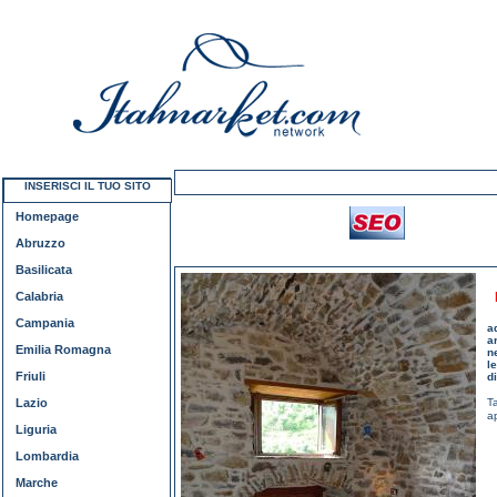
INSERISCI IL TUO SITO
Homepage
Abruzzo
Basilicata
Calabria
Campania
a
a
Emilia Romagna
n
l
Friuli
d
Lazio
T
ap
Liguria
Lombardia
Marche