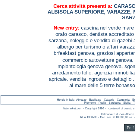
Cerca attività presenti a:
CARAS
ALBISOLA SUPERIORE
,
VARAZZE
,
SAR
New entry:
cascina nel verde mare
orafo carasco,
dentista accreditato
sarzana,
noleggio e vendita di gazebi 
albergo per turismo o affari varaz
brfeakfast genova,
graziosi apparta
commercio autovetture genova,
implantologia genova genova,
sgom
arredamento follo,
agenzia immobilia
apricale,
vendita ingrosso e dettaglio 
al mare delle 5 terre bonasso
Hotels in Italy
:
Abruzzo
-
Basilicata
-
Calabria
-
Campania
-
E
Piemonte
-
Puglia
-
Sardegna
-
Sicilia
-
T
Italmarket.com - Copyright 1996 - I contenuti di questo si
Italmarket Srl - Via Albert
REA 1330730 - Cap. soc. € 10.000,00 i.e. -
Pref